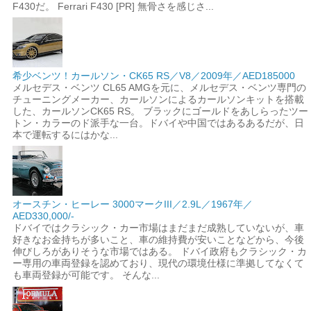
F430だ。 Ferrari F430 [PR] 無骨さを感じさ...
希少ベンツ！カールソン・CK65 RS／V8／2009年／AED185000
メルセデス・ベンツ CL65 AMGを元に、メルセデス・ベンツ専門の
チューニングメーカー、カールソンによるカールソンキットを搭載
した、カールソンCK65 RS。 ブラックにゴールドをあしらったツー
トン・カラーのド派手な一台。ドバイや中国ではあるあるだが、日
本で運転するにはかな...
オースチン・ヒーレー 3000マークIII／2.9L／1967年／
AED330,000/-
ドバイではクラシック・カー市場はまだまだ成熟していないが、車
好きなお金持ちが多いこと、車の維持費が安いことなどから、今後
伸びしろがありそうな市場ではある。 ドバイ政府もクラシック・カ
ー専用の車両登録を認めており、現代の環境仕様に準拠してなくて
も車両登録が可能です。 そんな...