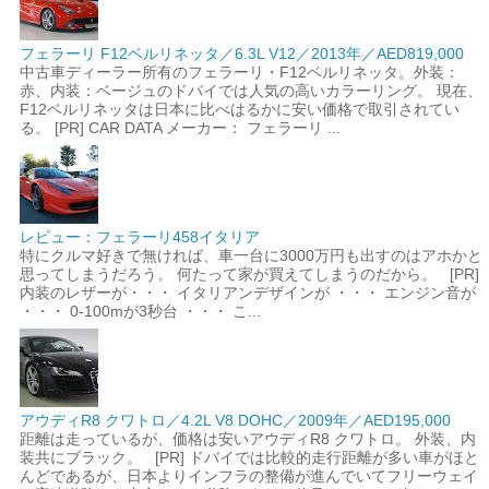
フェラーリ F12ベルリネッタ／6.3L V12／2013年／AED819,000
中古車ディーラー所有のフェラーリ・F12ベルリネッタ。外装：
赤、内装：ベージュのドバイでは人気の高いカラーリング。 現在、
F12ベルリネッタは日本に比べはるかに安い価格で取引されてい
る。 [PR] CAR DATA メーカー： フェラーリ ...
レビュー：フェラーリ458イタリア
特にクルマ好きで無ければ、車一台に3000万円も出すのはアホかと
思ってしまうだろう。 何たって家が買えてしまうのだから。 [PR]
内装のレザーが・・・ イタリアンデザインが ・・・ エンジン音が
・・・ 0-100mが3秒台 ・・・ こ...
アウディR8 クワトロ／4.2L V8 DOHC／2009年／AED195,000
距離は走っているが、価格は安いアウディR8 クワトロ。 外装、内
装共にブラック。 [PR] ドバイでは比較的走行距離が多い車がほと
んどであるが、日本よりインフラの整備が進んでいてフリーウェイ