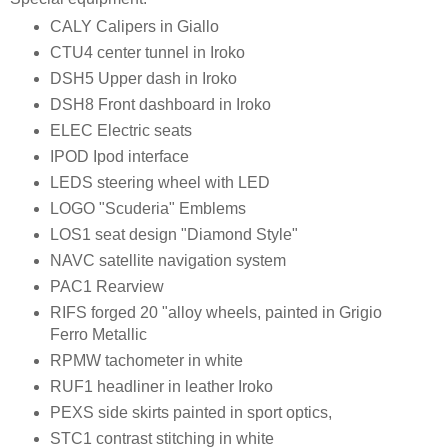
CALY Calipers in Giallo
CTU4 center tunnel in Iroko
DSH5 Upper dash in Iroko
DSH8 Front dashboard in Iroko
ELEC Electric seats
IPOD Ipod interface
LEDS steering wheel with LED
LOGO "Scuderia" Emblems
LOS1 seat design "Diamond Style"
NAVC satellite navigation system
PAC1 Rearview
RIFS forged 20 "alloy wheels, painted in Grigio
Ferro Metallic
RPMW tachometer in white
RUF1 headliner in leather Iroko
PEXS side skirts painted in sport optics,
STC1 contrast stitching in white